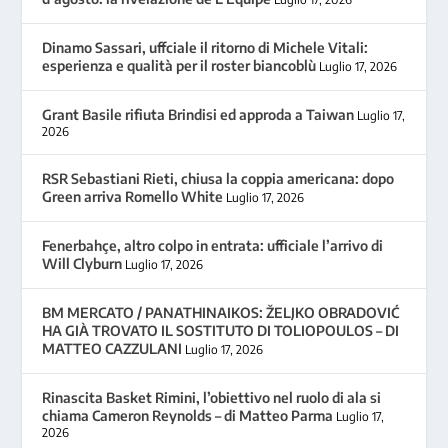
Dinamo Sassari, uffciale il ritorno di Michele Vitali:
esperienza e qualità per il roster biancoblù
Luglio 17, 2026
Grant Basile rifiuta Brindisi ed approda a Taiwan
Luglio 17,
2026
RSR Sebastiani Rieti, chiusa la coppia americana: dopo
Green arriva Romello White
Luglio 17, 2026
Fenerbahçe, altro colpo in entrata: ufficiale l’arrivo di
Will Clyburn
Luglio 17, 2026
BM MERCATO / PANATHINAIKOS: ŽELJKO OBRADOVIĆ
HA GIÀ TROVATO IL SOSTITUTO DI TOLIOPOULOS – DI
MATTEO CAZZULANI
Luglio 17, 2026
Rinascita Basket Rimini, l’obiettivo nel ruolo di ala si
chiama Cameron Reynolds – di Matteo Parma
Luglio 17,
2026