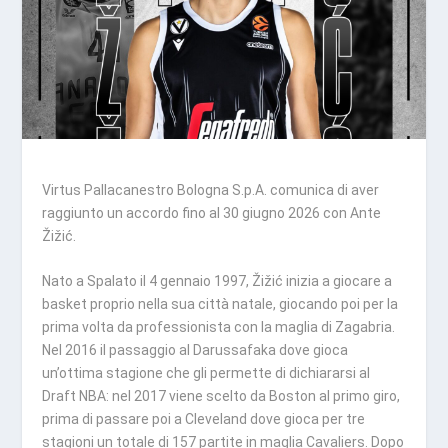
Virtus Pallacanestro Bologna S.p.A. comunica di aver
raggiunto un accordo fino al 30 giugno 2026 con Ante
Žižić.
Nato a Spalato il 4 gennaio 1997, Žižić inizia a giocare a
basket proprio nella sua città natale, giocando poi per la
prima volta da professionista con la maglia di Zagabria.
Nel 2016 il passaggio al Darussafaka dove gioca
un’ottima stagione che gli permette di dichiararsi al
Draft NBA: nel 2017 viene scelto da Boston al primo giro,
prima di passare poi a Cleveland dove gioca per tre
stagioni un totale di 157 partite in maglia Cavaliers. Dopo