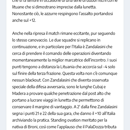
che si fa sentire in occasione di una serie di dubbi fischi con le
lituane che si dimostrano imprecise dalla lunetta.
Nonostante ciò, le azzurre respingono l’assalto portandosi
anche sul +12.
Anche nella ripresa il match rimane eccitante, pur seguendo
lo stesso canovaccio. Le due squadre si replicano in
continuazione, e in particolare per l’Italia è Zandalasini che
cerca di prendere il comando delle operazioni diventando
momentaneamente la miglior marcatrice dell’incontro. I suoi
punti tengono a distanza la Lituania che accorcia sul -4 solo
sul finire della terza frazione. Questa volta non c’è comunque
nessun blackout. Con Zandalasini che diventa osservata
speciale della difesa avversaria, sono le lunghe Cubaj e
Madera a provare qualche penetrazione dal post alto che
portano a lucrare viaggi in lunetta che permettono di
conservare il margine di vantaggio. A 2′ dalla fine Zandalasini
segna i punti 21 e 22 della sua gara, che danno il +10 all’Italia
archiviando la pratica. Standing ovation meritato per la
nativa di Broni, così come l’applauso che il PalaDozza tributa