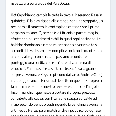
rispetto alla palla a due del PalaDozza.
Il ct Capobianco cambia le carte in tavola, inserendo Pasa in
quintetto. E la play ripaga alla grande, con una stoppata, un
recupero e il canestro in contropiede che sancisce il primo
sorpasso italiano. Sì, perché è la Lituania a partire meglio,
sfruttando più centimetri e chili in quasi ogni posizione. Le
baltiche dominano a rimbalzo, segnando diverse volte su
secondi tiri. Ma le azzurre sono più veloci con le mani e forse
anche scaltre, e con le rubate passano a condurre nel
punteggio una partita che è un’autentica altalena di
emozioni. Zandalasini è la solita certezza, Pasa la grande
sorpresa, Verona e Keys colpiscono dall’arco, Andrè e Cubaj
in appoggio, anche Fassina al debutto in questo Europeo si
fa ammirare per un canestro reverse e un tiro dall’angolo.
Insomma, chiunque riesce a portare il proprio prezioso
contributo alla causa, con l’Italia che scappa sul 23-14 ad
inizio secondo periodo costringendo la panchina avversaria
al timeout. Partecipa al match anche il pubblico bolognese,