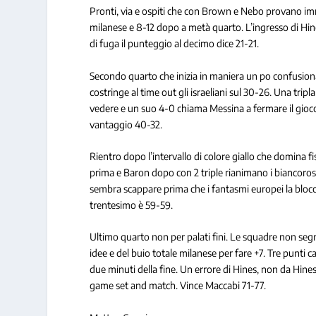
Pronti, via e ospiti che con Brown e Nebo provano imm
milanese e 8-12 dopo a metà quarto. L’ingresso di Hin
di fuga il punteggio al decimo dice 21-21.
Secondo quarto che inizia in maniera un po confusiona
costringe al time out gli israeliani sul 30-26.
Una tripla
vedere e un suo 4-0 chiama Messina a fermare il gioc
vantaggio 40-32.
Rientro dopo l’intervallo di colore giallo che domina 
prima e Baron dopo con 2 triple rianimano i biancoross
sembra scappare prima che i fantasmi europei la blocc
trentesimo è 59-59.
Ultimo quarto non per palati fini. Le squadre non seg
idee e del buio totale milanese per fare +7. Tre punti c
due minuti della fine. Un errore di Hines, non da Hines 
game set and match. Vince Maccabi 71-77.