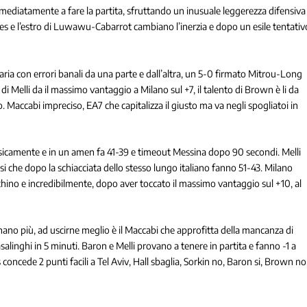
ediatamente a fare la partita, sfruttando un inusuale leggerezza difensiva
es e l’estro di Luwawu-Cabarrot cambiano l’inerzia e dopo un esile tentativ
ria con errori banali da una parte e dall’altra, un 5-0 firmato Mitrou-Long
 di Melli da il massimo vantaggio a Milano sul +7, il talento di Brown è li da
o.
Maccabi impreciso, EA7 che capitalizza il giusto ma va negli spogliatoi in
fisicamente e in un amen fa 41-39 e timeout Messina dopo 90 secondi. Melli
i che dopo la schiacciata dello stesso lungo italiano fanno 51-43.
Milano
hino e incredibilmente, dopo aver toccato il massimo vantaggio sul +10, al
nano più, ad uscirne meglio è il Maccabi che approfitta della mancanza di
asalinghi in 5 minuti.
Baron e Melli provano a tenere in partita e fanno -1 a
concede 2 punti facili a Tel Aviv, Hall sbaglia, Sorkin no, Baron si, Brown no