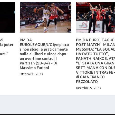
di
BM DA
BM DA EUROLEAGUE
da poter
EUROLEAGUE/L’Olympiaco
POST MATCH – MILA
s non sbaglia praticamente
MESSINA: “LA SQUA
are.”
nulla ai liberi e vince dopo
HA DATO TUTTO”,
un overtime contro il
PANATHINAIKOS, A
Partizan (98-94) – Di
“E’ STATA UNA GRA
Massimo Furlani
SETTIMANA CON DU
VITTORIE IN TRASFER
Ottobre 19, 2023
di GIANFRANCO
PEZZOLATO
Dicembre 22, 2023