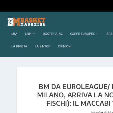
LBA
LNP
ROSTER A-A2
COPPE EUROPEE
BAS
LA RIVISTA
LA SINTESI
OPINIONI
BM DA EUROLEAGUE/ L
MILANO, ARRIVA LA NO
FISCHI): IL MACCABI
Inserito da
Ma