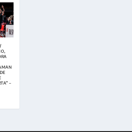
/
NO,
DRA
TAMAN
NDE
E
TA” –