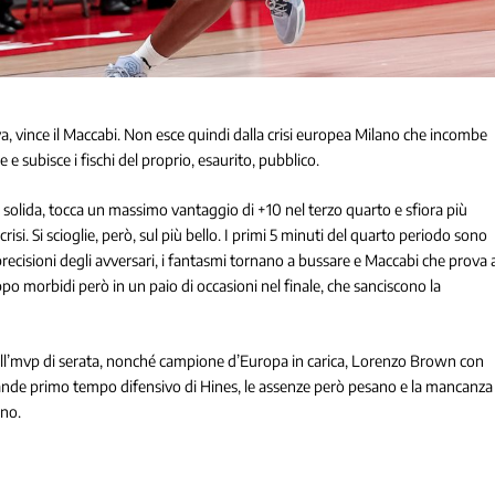
a, vince il Maccabi.
Non esce quindi dalla crisi europea Milano che incombe
e subisce i fischi del proprio, esaurito, pubblico.
 solida, tocca un massimo vantaggio di +10 nel terzo quarto e sfiora più
crisi.
Si scioglie, però, sul più bello. I primi 5 minuti del quarto periodo sono
precisioni degli avversari, i fantasmi tornano a bussare e Maccabi che prova 
oppo morbidi però in un paio di occasioni nel finale, che sanciscono la
e all’mvp di serata, nonché campione d’Europa in carica, Lorenzo Brown con
ande primo tempo difensivo di Hines, le assenze però pesano e la mancanza
ano.