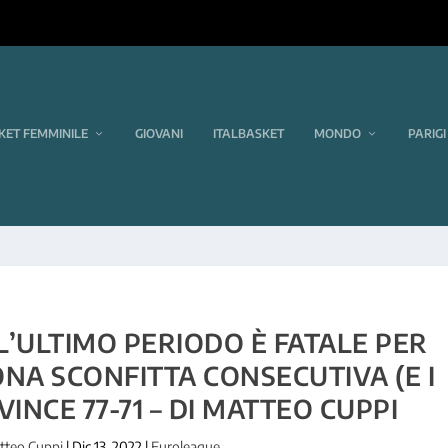
KET FEMMINILE
GIOVANI
ITALBASKET
MONDO
PARIGI
’ULTIMO PERIODO È FATALE PER
NA SCONFITTA CONSECUTIVA (E I
 VINCE 77-71 – DI MATTEO CUPPI
tteo Cuppi
|
Dic 13, 2022
|
Euroleague