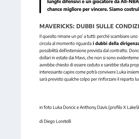
lunghi difensivi e un giocatore da All-NB
chance migliore per vincere. Siamo costruit
MAVERICKS: DUBBI SULLE CONDIZI
Il quesito rimane un po’ a tutti: perchè scambiare uno
circola al momento riguarda
i dubbi della dirigenza
possibilità dell’estensione prevista dal contratto. Don
dollari in estate dai Mavs, che non si sono evidenteme
avrebbe chiesto di essere ceduto e sarebbe stata propr
interessante capire come potrà convivere Luka insieme
sarà previsto qualche colpo per rinforzare il reparto lu
in foto Luka Doncic e Anthony Davis (profilo X Lake
di Diego Loretelli