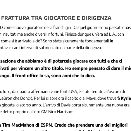
 FRATTURA TRA GIOCATORE E DIRIGENZA
D come nuovo giocatore della franchigia. Da quel giorno sono passati quas
imi risultati ma anche diversi infortuni. Finisce dunque un’era ad L.A., con
 come si è arrivato a ciò? Sono state sicuramente fondamentali
le
ntava scarsi interventi sul mercato da parte della dirigenza:
sazione che abbiamo è di potercela giocare con tutti e che ci
ati per vincere un altro titolo. Ho sempre pensato di dare il mi
go. Il front office lo sa, sono anni che lo dico.
rio lui e, da quanto affermano varie fonti USA, è stato tenuto all’oscuro di
 LeBron che Doncic. Per lui si apre ora il capitolo ai Mavs, dove troverà
Kyri
giocate lo scorso anno. L’arrivo di Davis porta sicuramente una nuova era
e detto proprio dal loro GM Nico Harrison:
to a Tim MacMahon di ESPN. Credo che prendere uno dei migliori