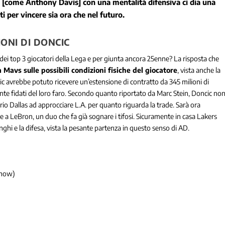
A [come Anthony Davis] con una mentalità difensiva ci dia una
i per vincere sia ora che nel futuro.
ONI DI DONCIC
 dei top 3 giocatori della Lega e per giunta ancora 25enne? La risposta che
 Mavs sulle possibili condizioni fisiche del giocatore
, vista anche la
cic avrebbe potuto ricevere un’estensione di contratto da 345 milioni di
nte fidati del loro faro. Secondo quanto riportato da Marc Stein, Doncic no
io Dallas ad approcciare L.A. per quanto riguarda la trade. Sarà ora
 a LeBron, un duo che fa già sognare i tifosi. Sicuramente in casa Lakers
nghi e la difesa, vista la pesante partenza in questo senso di AD.
Show)