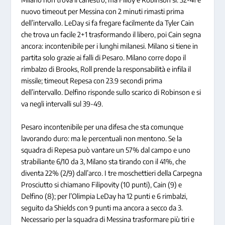
nuovo timeout per Messina con 2 minuti rimasti prima
dell’intervallo. LeDay si fa fregare facilmente da Tyler Cain
che trova un facile 2+1 trasformando il libero, poi Cain segna
ancora: incontenibile per i lunghi milanesi. Milano si tiene in
partita solo grazie ai falli di Pesaro. Milano corre dopo il
rimbalzo di Brooks, Roll prende la responsabilità e infila il
missile; timeout Repesa con 23.9 secondi prima
dell’intervallo. Delfino risponde sullo scarico di Robinson e si
va negli intervalli sul 39-49.
Pesaro incontenibile per una difesa che sta comunque
lavorando duro: ma le percentuali non mentono. Se la
squadra di Repesa può vantare un 57% dal campo e uno
strabiliante 6/10 da 3, Milano sta tirando con il 41%, che
diventa 22% (2/9) dall’arco. I tre moschettieri della Carpegna
Prosciutto si chiamano Filipovity (10 punti), Cain (9) e
Delfino (8); per l’Olimpia LeDay ha 12 punti e 6 rimbalzi,
seguito da Shields con 9 punti ma ancora a secco da 3.
Necessario per la squadra di Messina trasformare più tiri e