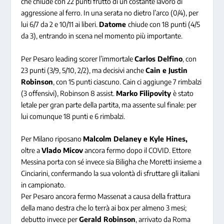
che chiude con 22 punti frutto di un costante lavoro di
aggressione al ferro. In una serata no dietro l’arco (0/4), per
lui 6/7 da 2 e 10/11 ai liberi.
Datome
chiude con 18 punti (4/5
da 3), entrando in scena nel momento più importante.
Per Pesaro leading scorer l’immortale
Carlos Delfino
, con
23 punti (3/9, 5/10, 2/2), ma decisivi anche
Cain e Justin
Robinson
, con 15 punti ciascuno. Cain ci aggiunge 7 rimbalzi
(3 offensivi), Robinson 8 assist.
Marko Filipovity
è stato
letale per gran parte della partita, ma assente sul finale: per
lui comunque 18 punti e 6 rimbalzi.
Per Milano riposano
Malcolm Delaney e Kyle Hines,
oltre a
Vlado Micov
ancora fermo dopo il COVID. Ettore
Messina porta con sé invece sia Biligha che Moretti insieme a
Cinciarini, confermando la sua volontà di sfruttare gli italiani
in campionato.
Per Pesaro ancora fermo Massenat a causa della frattura
della mano destra che lo terrà ai box per almeno 3 mesi;
debutto invece per
Gerald Robinson
, arrivato da Roma