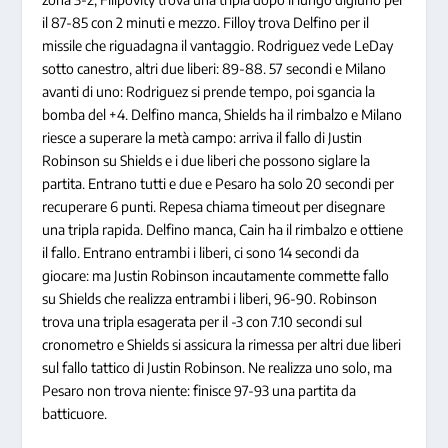
il 87-85 con 2 minuti e mezzo. Filloy trova Delfino per il
missile che riguadagna il vantaggio. Rodriguez vede LeDay
sotto canestro, altri due liberi: 89-88. 57 secondi e Milano
avanti di uno: Rodriguez si prende tempo, poi sgancia la
bomba del +4. Delfino manca, Shields ha il rimbalzo e Milano
riesce a superare la metà campo: arriva il fallo di Justin
Robinson su Shields e i due liberi che possono siglare la
partita. Entrano tutti e due e Pesaro ha solo 20 secondi per
recuperare 6 punti. Repesa chiama timeout per disegnare
una tripla rapida. Delfino manca, Cain ha il rimbalzo e ottiene
il fallo. Entrano entrambi i liberi, ci sono 14 secondi da
giocare: ma Justin Robinson incautamente commette fallo
su Shields che realizza entrambi i liberi, 96-90. Robinson
trova una tripla esagerata per il -3 con 7.10 secondi sul
cronometro e Shields si assicura la rimessa per altri due liberi
sul fallo tattico di Justin Robinson. Ne realizza uno solo, ma
Pesaro non trova niente: finisce 97-93 una partita da
batticuore.