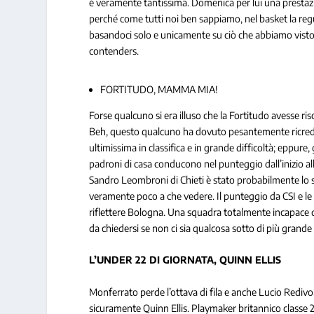
è veramente tantissima. Domenica per lui una prestazi
perché come tutti noi ben sappiamo, nel basket la re
basandoci solo e unicamente su ciò che abbiamo visto 
contenders.
FORTITUDO, MAMMA MIA!
Forse qualcuno si era illuso che la Fortitudo avesse ris
Beh, questo qualcuno ha dovuto pesantemente ricreders
ultimissima in classifica e in grande difficoltà; eppure
padroni di casa conducono nel punteggio dall’inizio alla
Sandro Leombroni di Chieti è stato probabilmente lo s
veramente poco a che vedere. Il punteggio da CSI e le
riflettere Bologna. Una squadra totalmente incapace d
da chiedersi se non ci sia qualcosa sotto di più grande
L’UNDER 22 DI GIORNATA, QUINN ELLIS
Monferrato perde l’ottava di fila e anche Lucio Redivo,
sicuramente Quinn Ellis. Playmaker britannico classe 20