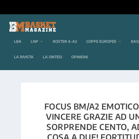
LBA
LNP
ROSTER A-A2
COPPE EUROPEE
BAS
LA RIVISTA
LA SINTESI
OPINIONI
FOCUS BM/A2 EMOTICON
VINCERE GRAZIE AD U
SORPRENDE CENTO, A
COSA A DUE! FORTITU