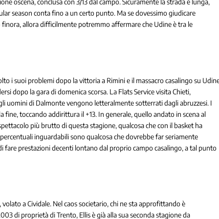
one oscena, conclusa con 3/13 dal campo. Sicuramente la strada è lunga,
gular season conta fino a un certo punto. Ma se dovessimo giudicare
finora, allora difficilmente potremmo affermare che Udine è tra le
olto i suoi problemi dopo la vittoria a Rimini e il massacro casalingo su Udine
i dopo la gara di domenica scorsa. La Flats Service visita Chieti,
, gli uomini di Dalmonte vengono letteralmente sotterrati dagli abruzzesi. I
 fine, toccando addirittura il +13. In generale, quello andato in scena al
pettacolo più brutto di questa stagione, qualcosa che con il basket ha
 percentuali inguardabili sono qualcosa che dovrebbe far seriamente
i fare prestazioni decenti lontano dal proprio campo casalingo, a tal punto
 volato a Cividale. Nel caos societario, chi ne sta approfittando è
03 di proprietà di Trento, Ellis è già alla sua seconda stagione da