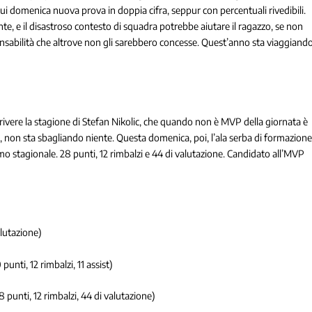
i domenica nuova prova in doppia cifra, seppur con percentuali rivedibili.
, e il disastroso contesto di squadra potrebbe aiutare il ragazzo, se non
sponsabilità che altrove non gli sarebbero concesse. Quest’anno sta viaggiand
crivere la stagione di Stefan Nikolic, che quando non è MVP della giornata è
é, non sta sbagliando niente. Questa domenica, poi, l’ala serba di formazion
simo stagionale. 28 punti, 12 rimbalzi e 44 di valutazione. Candidato all’MVP
alutazione)
unti, 12 rimbalzi, 11 assist)
 punti, 12 rimbalzi, 44 di valutazione)