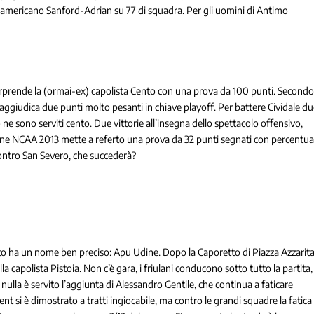
uo americano Sanford-Adrian su 77 di squadra. Per gli uomini di Antimo
rprende la (ormai-ex) capolista Cento con una prova da 100 punti. Second
 aggiudica due punti molto pesanti in chiave playoff. Per battere Cividale d
ne sono serviti cento. Due vittorie all’insegna dello spettacolo offensivo,
ione NCAA 2013 mette a referto una prova da 32 punti segnati con percentua
contro San Severo, che succederà?
to ha un nome ben preciso: Apu Udine. Dopo la Caporetto di Piazza Azzarita
a capolista Pistoia. Non c’è gara, i friulani conducono sotto tutto la partita,
nulla è servito l’aggiunta di Alessandro Gentile, che continua a faticare
ent si è dimostrato a tratti ingiocabile, ma contro le grandi squadre la fatica