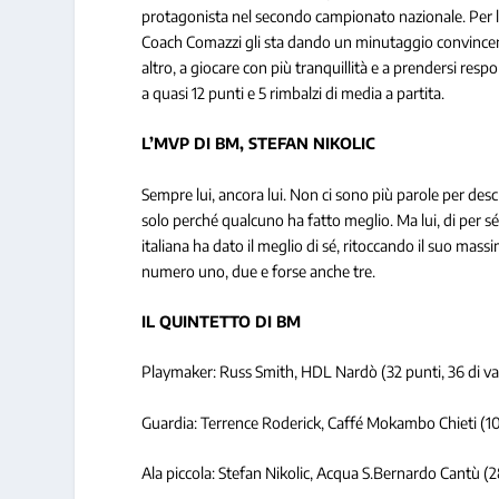
protagonista nel secondo campionato nazionale. Per lu
Coach Comazzi gli sta dando un minutaggio convincente
altro, a giocare con più tranquillità e a prendersi re
a quasi 12 punti e 5 rimbalzi di media a partita.
L’MVP DI BM, STEFAN NIKOLIC
Sempre lui, ancora lui. Non ci sono più parole per des
solo perché qualcuno ha fatto meglio. Ma lui, di per s
italiana ha dato il meglio di sé, ritoccando il suo mas
numero uno, due e forse anche tre.
IL QUINTETTO DI BM
Playmaker: Russ Smith, HDL Nardò (32 punti, 36 di v
Guardia: Terrence Roderick, Caffé Mokambo Chieti (10 p
Ala piccola: Stefan Nikolic, Acqua S.Bernardo Cantù (28