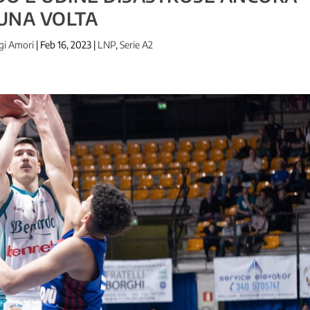
UNA VOLTA
gi Amori
|
Feb 16, 2023
|
LNP
,
Serie A2