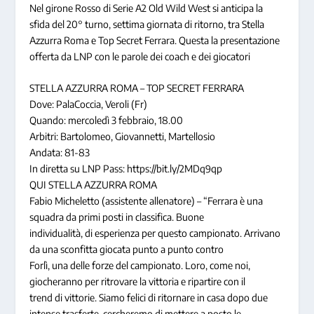
Nel girone Rosso di Serie A2 Old Wild West si anticipa la
sfida del 20° turno, settima giornata di ritorno, tra Stella
Azzurra Roma e Top Secret Ferrara. Questa la presentazione
offerta da LNP con le parole dei coach e dei giocatori
STELLA AZZURRA ROMA – TOP SECRET FERRARA
Dove: PalaCoccia, Veroli (Fr)
Quando: mercoledì 3 febbraio, 18.00
Arbitri: Bartolomeo, Giovannetti, Martellosio
Andata: 81-83
In diretta su LNP Pass: https://bit.ly/2MDq9qp
QUI STELLA AZZURRA ROMA
Fabio Micheletto (assistente allenatore) – “Ferrara è una
squadra da primi posti in classifica. Buone
individualità, di esperienza per questo campionato. Arrivano
da una sconfitta giocata punto a punto contro
Forlì, una delle forze del campionato. Loro, come noi,
giocheranno per ritrovare la vittoria e ripartire con il
trend di vittorie. Siamo felici di ritornare in casa dopo due
intense trasferte, cercheremo di mettere a posto le