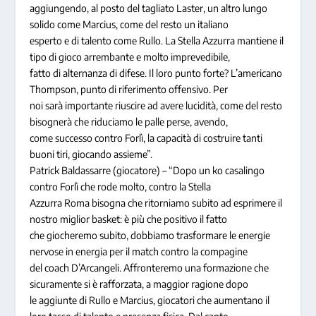
aggiungendo, al posto del tagliato Laster, un altro lungo
solido come Marcius, come del resto un italiano
esperto e di talento come Rullo. La Stella Azzurra mantiene il
tipo di gioco arrembante e molto imprevedibile,
fatto di alternanza di difese. Il loro punto forte? L’americano
Thompson, punto di riferimento offensivo. Per
noi sarà importante riuscire ad avere lucidità, come del resto
bisognerà che riduciamo le palle perse, avendo,
come successo contro Forlì, la capacità di costruire tanti
buoni tiri, giocando assieme”.
Patrick Baldassarre (giocatore) – “Dopo un ko casalingo
contro Forlì che rode molto, contro la Stella
Azzurra Roma bisogna che ritorniamo subito ad esprimere il
nostro miglior basket: è più che positivo il fatto
che giocheremo subito, dobbiamo trasformare le energie
nervose in energia per il match contro la compagine
del coach D’Arcangeli. Affronteremo una formazione che
sicuramente si è rafforzata, a maggior ragione dopo
le aggiunte di Rullo e Marcius, giocatori che aumentano il