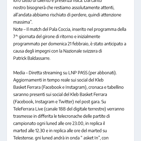
loro tasso di talento e presenza fisica. Dal canto
nostro bisognerà che restiamo assolutamente attenti,
all’andata abbiamo rischiato di perdere, quindi attenzione
massima”.
Note – Il match del Pala Coccia, inserito nel programma della
7^ giornata del girone di ritorno e inizialmente
programmato per domenica 21 febbraio, è stato anticipato a
causa degli impegni con la Nazionale svizzera di
Patrick Baldassarre.
Media – Diretta streaming su LNP PASS (per abbonati).
Aggiornamenti in tempo reale sui social del Kleb
Basket Ferrara (Facebook e Instagram), cronaca e tabellino
saranno presenti sui social del Kleb Basket Ferrara
(Facebook, Instagram e Twitter) nel post gara. Su
TeleFerrara Live (canale 188 del digitale terrestre) verranno
trasmesse in differita le telecronache delle partite di
campionato ogni luned alle ore 23.00, in replica il
marted alle 12.30 e in replica alle ore del marted su
Telestense. gni luned andrà in onda “ asket In”, con