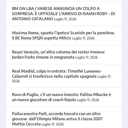
BM ON LBA / VARESE ANNUNCIA UN COLPO A
SORPRESA: È UFFICIALE L’ARRIVO DI ISAIAH ROBY – DI
ANTONIO CATALANO
Luglio 17, 2026
Maxima Roma, spunta l’ipotesi Scariolo per la panchina.
Il BC Roma SPQR aspetta Milicic
Luglio 17, 2026
Reyer Venezia, un’altra colonna del roster rinnova:
Jordan Parks rimane in orogranata
Luglio 17, 2026
Real Madrid, colpo in entrata: Timothé Luwawu-
Cabarrot si trasferisce nella capitale spagnola
Luglio 17,
2026
Ruvo di Puglia, c’é un nuovo innesto: Falilou Mbacke é
un nuovo giocatore di coach Rajola
Luglio 17, 2026
Pallacanestro Forlì, accordo trovato con un altro
giovane: dall’Olimpia Milano arriva il classe 2007
Mattia Ceccato
Luglio 17, 2026