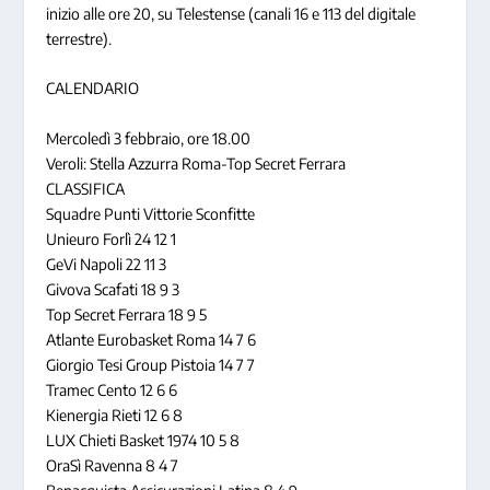
inizio alle ore 20, su Telestense (canali 16 e 113 del digitale
terrestre).
CALENDARIO
Mercoledì 3 febbraio, ore 18.00
Veroli: Stella Azzurra Roma-Top Secret Ferrara
CLASSIFICA
Squadre Punti Vittorie Sconfitte
Unieuro Forlì 24 12 1
GeVi Napoli 22 11 3
Givova Scafati 18 9 3
Top Secret Ferrara 18 9 5
Atlante Eurobasket Roma 14 7 6
Giorgio Tesi Group Pistoia 14 7 7
Tramec Cento 12 6 6
Kienergia Rieti 12 6 8
LUX Chieti Basket 1974 10 5 8
OraSì Ravenna 8 4 7