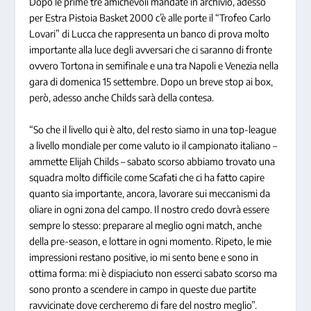
Dopo le prime tre amichevoli mandate in archivio, adesso
per Estra Pistoia Basket 2000 c’è alle porte il “Trofeo Carlo
Lovari” di Lucca che rappresenta un banco di prova molto
importante alla luce degli avversari che ci saranno di fronte
ovvero Tortona in semifinale e una tra Napoli e Venezia nella
gara di domenica 15 settembre. Dopo un breve stop ai box,
però, adesso anche Childs sarà della contesa.
“So che il livello qui è alto, del resto siamo in una top-league
a livello mondiale per come valuto io il campionato italiano –
ammette Elijah Childs – sabato scorso abbiamo trovato una
squadra molto difficile come Scafati che ci ha fatto capire
quanto sia importante, ancora, lavorare sui meccanismi da
oliare in ogni zona del campo. Il nostro credo dovrà essere
sempre lo stesso: preparare al meglio ogni match, anche
della pre-season, e lottare in ogni momento. Ripeto, le mie
impressioni restano positive, io mi sento bene e sono in
ottima forma: mi è dispiaciuto non esserci sabato scorso ma
sono pronto a scendere in campo in queste due partite
ravvicinate dove cercheremo di fare del nostro meglio”.