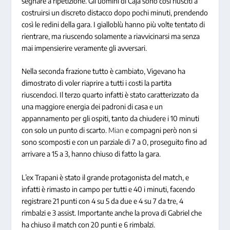
segnare a ripetizione. Gli uomini di Caja sono così riusciti a
costruirsi un discreto distacco dopo pochi minuti, prendendo
così le redini della gara. I gialloblù hanno più volte tentato di
rientrare, ma riuscendo solamente a riavvicinarsi ma senza
mai impensierire veramente gli avversari.
Nella seconda frazione tutto è cambiato, Vigevano ha
dimostrato di voler riaprire a tutti i costi la partita
riuscendoci. Il terzo quarto infatti è stato caratterizzato da
una maggiore energia dei padroni di casa e un
appannamento per gli ospiti, tanto da chiudere i 10 minuti
con solo un punto di scarto.
Mian
e compagni però non si
sono scomposti e con un parziale di 7 a 0, proseguito fino ad
arrivare a 15 a 3, hanno chiuso di fatto la gara.
L’ex Trapani è stato il grande protagonista del match, e
infatti è rimasto in campo per tutti e 40 i minuti, facendo
registrare 21 punti con 4 su 5 da due e 4 su 7 da tre, 4
rimbalzi e 3 assist. Importante anche la prova di Gabriel che
ha chiuso il match con 20 punti e 6 rimbalzi.