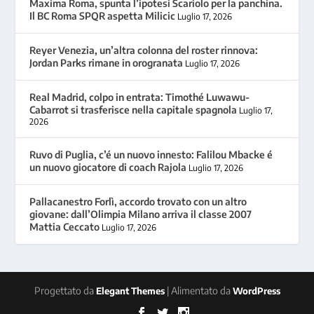
Maxima Roma, spunta l’ipotesi Scariolo per la panchina.
Il BC Roma SPQR aspetta Milicic
Luglio 17, 2026
Reyer Venezia, un’altra colonna del roster rinnova:
Jordan Parks rimane in orogranata
Luglio 17, 2026
Real Madrid, colpo in entrata: Timothé Luwawu-
Cabarrot si trasferisce nella capitale spagnola
Luglio 17,
2026
Ruvo di Puglia, c’é un nuovo innesto: Falilou Mbacke é
un nuovo giocatore di coach Rajola
Luglio 17, 2026
Pallacanestro Forlì, accordo trovato con un altro
giovane: dall’Olimpia Milano arriva il classe 2007
Mattia Ceccato
Luglio 17, 2026
Progettato da
| Alimentato da
Elegant Themes
WordPress