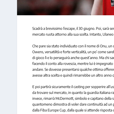
Scadrà a brevissimo l’escape, il 30 giugno. Poi, sarà 
mercato ruota attorno alla sua scelta. Intanto, Ulaneo
Che pare sia stato individuato con il nome di Onu, un ce
Owens, versatilità e forte verticalità, un po’ come sa
di gioco lì e lo perseguirà anche quest’anno. Ma chi sa
facendo il conto alla rovescia, mentre lui è impegnato 
andare. Se dovesse presentarsi qualche ottima offerent
avesse altra scelta e quindi rimarrebbe un altro anno 
E poi partirà sicuramente il casting per sopperire all’u
da trovare sul mercato, in quanto la guardia italiana 
invece, rimarrà McDermott, simbolo e capitano della 
quantomeno dimostra di voler dare continuità ad un p
dalla Fiba Europe Cup, dalla quale si attende risposta d