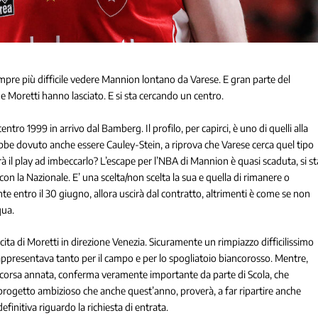
sempre più difficile vedere Mannion lontano da Varese. E gran parte del
 e Moretti hanno lasciato. E si sta cercando un centro.
ntro 1999 in arrivo dal Bamberg. Il profilo, per capirci, è uno di quelli alla
rebbe dovuto anche essere Cauley-Stein, a riprova che Varese cerca quel tipo
rà il play ad imbeccarlo? L’escape per l’NBA di Mannion è quasi scaduta, si st
con la Nazionale. E’ una scelta/non scelta la sua e quella di rimanere o
e entro il 30 giugno, allora uscirà dal contratto, altrimenti è come se non
qua.
scita di Moretti in direzione Venezia. Sicuramente un rimpiazzo difficilissimo
rappresentava tanto per il campo e per lo spogliatoio biancorosso. Mentre,
scorsa annata, conferma veramente importante da parte di Scola, che
rogetto ambizioso che anche quest’anno, proverà, a far ripartire anche
efinitiva riguardo la richiesta di entrata.