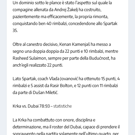
Un dominio sotto le plance è stato l’aspetto sul quale la
compagine allenata da Andrej Žakelj ha costruito,
pazientemente ma efficacemente, la propria rimonta,
conquistando ben 40 rimbalzi, concedendone allo Spartak
35.
Oltre al canestro decisivo, Kenan Kamenjaš ha messo a
segno una doppia doppia da 22 punti e 10 rimbalzi, mentre
Rasheed Sulaimon, sempre per parte della Budućnost, ha
anch’egli realizzato 22 punti.
Lato Spartak, coach Vlada Jovanović ha ottenuto 15 punti, 4
rimbalzi e 5 assist da Rasir Bolton, e 12 punti con 11 rimbalzi
da parte di Dušan Miletić.
Krka vs. Dubai 78:93 –
statistiche
La Krka ha combattuto con onore, disciplina e
determinazione, ma il roster del Dubai, capace di prendere il
sopravvento nella partita solamente nell’ultimo quarto, per