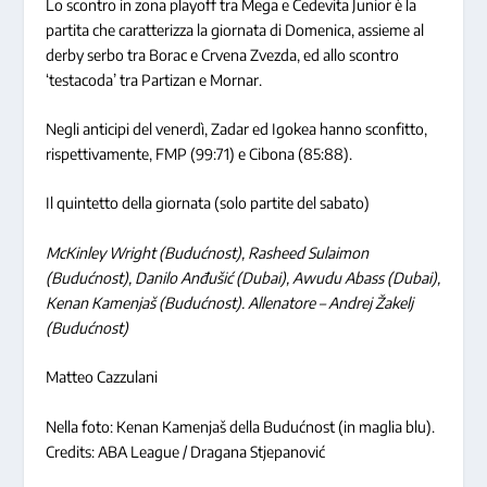
Lo scontro in zona playoff tra Mega e Cedevita Junior è la
partita che caratterizza la giornata di Domenica, assieme al
derby serbo tra Borac e Crvena Zvezda, ed allo scontro
‘testacoda’ tra Partizan e Mornar.
Negli anticipi del venerdì, Zadar ed Igokea hanno sconfitto,
rispettivamente, FMP (99:71) e Cibona (85:88).
Il quintetto della giornata (solo partite del sabato)
McKinley Wright (Budućnost), Rasheed Sulaimon
(Budućnost), Danilo Anđušić (Dubai), Awudu Abass (Dubai),
Kenan Kamenjaš (Budućnost). Allenatore – Andrej Žakelj
(Budućnost)
Matteo Cazzulani
Nella foto: Kenan Kamenjaš della Budućnost (in maglia blu).
Credits: ABA League / Dragana Stjepanović