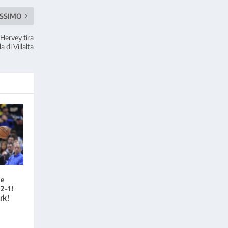
SSIMO
 Hervey tira
 di Villalta
 e
2-1!
rk!