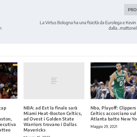
PRO
La Virtus Bologna ha una fisicità da Eurolega e Kevin
n
dalla…mattonella
NBA: ad Est la finale sarà
cap
Nba, Playoff: Clippers
Miami Heat-Boston Celtics,
Celtics accorciano sul 
ad Ovest i Golden State
uston,
Atlanta batte New Yo
Warriors trovano i Dallas
secutiva
Maggio 29, 2021
Mavericks
atteo