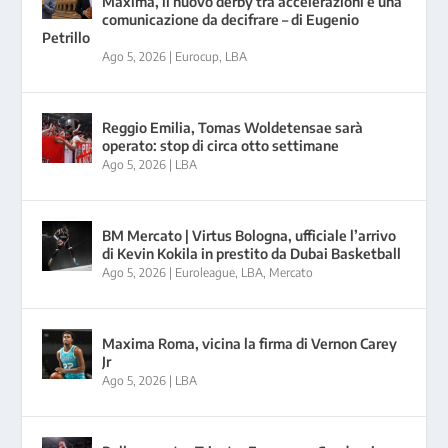
Maxima, il nuovo derby tra accelerazioni e una
comunicazione da decifrare – di Eugenio
Petrillo
Ago 5, 2026
|
Eurocup
,
LBA
Reggio Emilia, Tomas Woldetensae sarà
operato: stop di circa otto settimane
Ago 5, 2026
|
LBA
BM Mercato | Virtus Bologna, ufficiale l’arrivo
di Kevin Kokila in prestito da Dubai Basketball
Ago 5, 2026
|
Euroleague
,
LBA
,
Mercato
Maxima Roma, vicina la firma di Vernon Carey
Jr
Ago 5, 2026
|
LBA