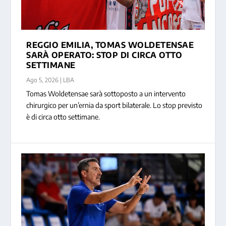
REGGIO EMILIA, TOMAS WOLDETENSAE
SARÀ OPERATO: STOP DI CIRCA OTTO
LORENZO UGLIETTI PRONTO A RIPARTIRE
SETTIMANE
CON REGGIO EMI...
Ago 5, 2026
|
LBA
Tomas Woldetensae sarà sottoposto a un intervento
chirurgico per un’ernia da sport bilaterale. Lo stop previsto
è di circa otto settimane.