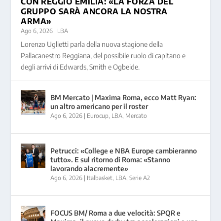
CON REGGIO EMILIA: «LA FORZA DEL
GRUPPO SARÀ ANCORA LA NOSTRA
ARMA»
Ago 6, 2026
|
LBA
Lorenzo Uglietti parla della nuova stagione della
Pallacanestro Reggiana, del possibile ruolo di capitano e
degli arrivi di Edwards, Smith e Ogbeide.
BM Mercato | Maxima Roma, ecco Matt Ryan:
un altro americano per il roster
Ago 6, 2026
|
Eurocup
,
LBA
,
Mercato
Petrucci: «College e NBA Europe cambieranno
tutto». E sul ritorno di Roma: «Stanno
lavorando alacremente»
Ago 6, 2026
|
Italbasket
,
LBA
,
Serie A2
FOCUS BM/ Roma a due velocità: SPQR e