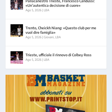
Pallacanestro Trieste, Francesco Candussi:
«Un’autentica decisione di cuore»
Ago 5, 2026
|
LBA
Trento, Cheickh Niang: «Questo club per me
vuol dire famiglia»
Ago 5, 2026
|
Giovani
,
LBA
Trieste, ufficiale il rinnovo di Colbey Ross
Ago 5, 2026
|
LBA