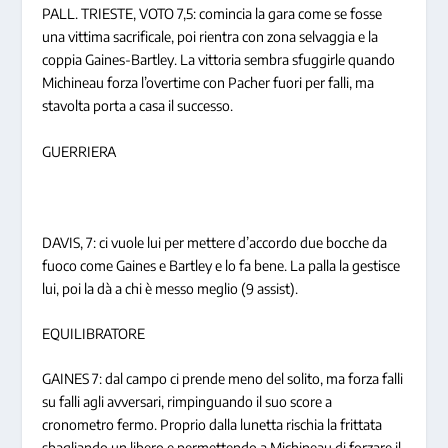
PALL. TRIESTE, VOTO 7,5: comincia la gara come se fosse
una vittima sacrificale, poi rientra con zona selvaggia e la
coppia Gaines-Bartley. La vittoria sembra sfuggirle quando
Michineau forza l’overtime con Pacher fuori per falli, ma
stavolta porta a casa il successo.
GUERRIERA
DAVIS, 7: ci vuole lui per mettere d’accordo due bocche da
fuoco come Gaines e Bartley e lo fa bene. La palla la gestisce
lui, poi la dà a chi è messo meglio (9 assist).
EQUILIBRATORE
GAINES 7: dal campo ci prende meno del solito, ma forza falli
su falli agli avversari, rimpinguando il suo score a
cronometro fermo. Proprio dalla lunetta rischia la frittata
sbagliando un libero e permettendo a Michineau di forzare il