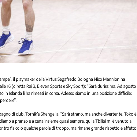
Stampa”, il playmaker della Virtus Segafredo Bologna Nico Mannion ha
alle 16 (diretta Rai 3, Eleven Sports e Sky Sport): “Sarà durissima. Ad agosto
in Islanda li ha rimessi in corsa. Adesso siamo in una posizione difficile:
perdere”.
pagno di club, Tornik’e Shengelia: “Sarà strano, ma anche divertente. Toko è
iamo a pranzo e a cena insieme quasi sempre, qui a Tbilisi mi è venuto a
ontro fisico o qualche parola di troppo, ma rimane grande rispetto e affetto