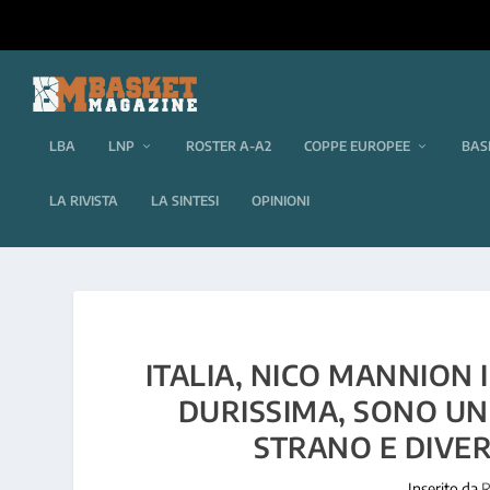
LBA
LNP
ROSTER A-A2
COPPE EUROPEE
BAS
LA RIVISTA
LA SINTESI
OPINIONI
ITALIA, NICO MANNION I
DURISSIMA, SONO UN
STRANO E DIVE
Inserito da
R