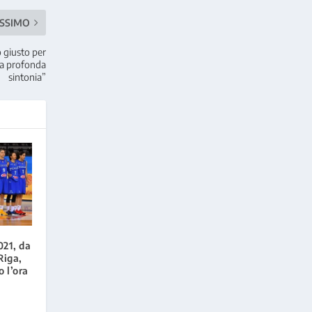
SSIMO
o giusto per
una profonda
sintonia”
21, da
Riga,
 l’ora