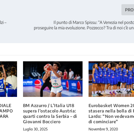
PRO
zi –
Il punto di Marco Spissu: “A Venezia nel post
proseguire la mia evoluzione. Pozzecco? Tra di noi c’è 
DIALE
BM Azzurro / L’Italia U18
Eurobasket Women 20
 CAMPO
supera l’ostacolo Austria:
stasera nella bolla di 
IARA
quarti contro la Serbia – di
Lardo: “Non vedevamo
Giovanni Bocciero
di cominciare”
Luglio 30, 2025
Novembre 9, 2020