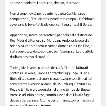
annoverandolo tra i pochi che, almeno, ci provano.
Non ci sono novità per quanto riguarda Gentile: salvo
complicazioni, l’Estudiantes scenderà in campo il 1º febbraio,
avversaria la Joventut Badalona, con l’aggiunta di JJ Barea.
Apparizione, invece, per Matteo Spagnolo nella distinta del
Real Madrid vittorioso sul Morabanc Andorra: la guardia
brindisina, che scenderà in campo domenica in Liga EBA, è
stata convocata da coach Laso per l’assenza di Laprovittola,
risultato positivo al covid-19.
Tante gioie, invece, in terra tedesca. Ai 13 punti fatturati
contro il Baskonia, Simone Fontecchio aggiunge i 16 ed il
titolo di top scorer dei suoi (in coabitazione con Sikma) nel
convincente successo ai danni del Wurzburg. L’azzurro ex
Reggio Emilia è protagonista nel primo tempo del Buesa
Arena e, ad inizio ripresa, contribuisce a dare il lá alla fuga
decisiva dei berlinesi. Ottime performance, con la macchia di
qualche palla persa di troppo.