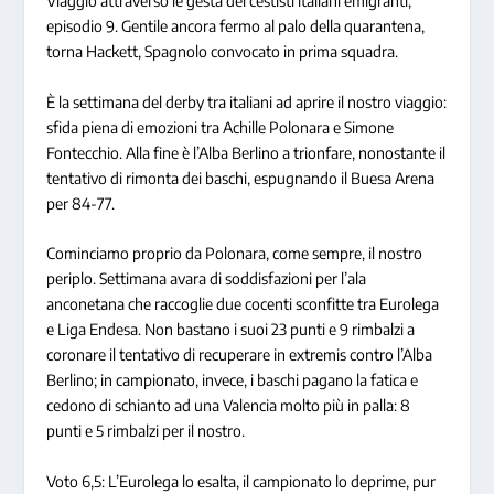
Viaggio attraverso le gesta dei cestisti italiani emigranti,
episodio 9. Gentile ancora fermo al palo della quarantena,
torna Hackett, Spagnolo convocato in prima squadra.
È la settimana del derby tra italiani ad aprire il nostro viaggio:
sfida piena di emozioni tra Achille Polonara e Simone
Fontecchio. Alla fine è l’Alba Berlino a trionfare, nonostante il
tentativo di rimonta dei baschi, espugnando il Buesa Arena
per 84-77.
Cominciamo proprio da Polonara, come sempre, il nostro
periplo. Settimana avara di soddisfazioni per l’ala
anconetana che raccoglie due cocenti sconfitte tra Eurolega
e Liga Endesa. Non bastano i suoi 23 punti e 9 rimbalzi a
coronare il tentativo di recuperare in extremis contro l’Alba
Berlino; in campionato, invece, i baschi pagano la fatica e
cedono di schianto ad una Valencia molto più in palla: 8
punti e 5 rimbalzi per il nostro.
Voto 6,5: L’Eurolega lo esalta, il campionato lo deprime, pur