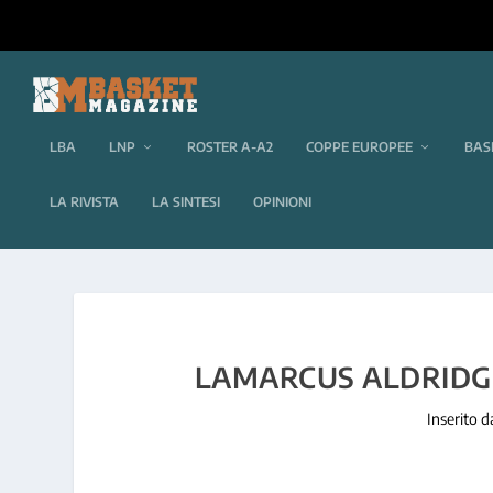
LBA
LNP
ROSTER A-A2
COPPE EUROPEE
BAS
LA RIVISTA
LA SINTESI
OPINIONI
LAMARCUS ALDRIDGE
Inserito 