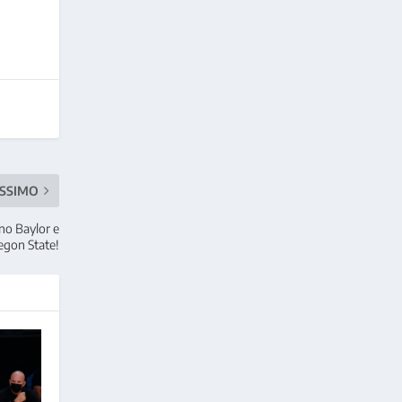
SSIMO
ano Baylor e
egon State!