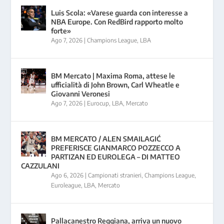
Luis Scola: «Varese guarda con interesse a
NBA Europe. Con RedBird rapporto molto
forte»
Ago 7, 2026
|
Champions League
,
LBA
BM Mercato | Maxima Roma, attese le
ufficialità di John Brown, Carl Wheatle e
Giovanni Veronesi
Ago 7, 2026
|
Eurocup
,
LBA
,
Mercato
BM MERCATO / ALEN SMAILAGIĆ
PREFERISCE GIANMARCO POZZECCO A
PARTIZAN ED EUROLEGA – DI MATTEO
CAZZULANI
Ago 6, 2026
|
Campionati stranieri
,
Champions League
,
Euroleague
,
LBA
,
Mercato
Pallacanestro Reggiana, arriva un nuovo