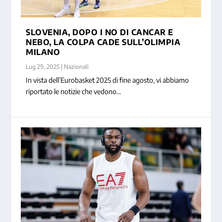
SLOVENIA, DOPO I NO DI CANCAR E
NEBO, LA COLPA CADE SULL’OLIMPIA
BM AZZURRO – MONDIALE U17, ITALIA
MILANO
INGENUA E ...
Lug 29, 2025
|
Nazionali
In vista dell’Eurobasket 2025 di fine agosto, vi abbiamo
riportato le notizie che vedono...