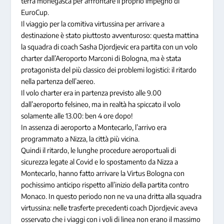
terra monegasca per affrontare il proprio impegno di
EuroCup.
Il viaggio per la comitiva virtussina per arrivare a
destinazione è stato piuttosto avventuroso: questa mattina
la squadra di coach Sasha Djordjevic era partita con un volo
charter dall’Aeroporto Marconi di Bologna, ma è stata
protagonista del più classico dei problemi logistici: il ritardo
nella partenza dell’aereo.
Il volo charter era in partenza previsto alle 9.00
dall’aeroporto felsineo, ma in realtà ha spiccato il volo
solamente alle 13.00: ben 4 ore dopo!
In assenza di aeroporto a Montecarlo, l’arrivo era
programmato a Nizza, la città più vicina.
Quindi il ritardo, le lunghe procedure aeroportuali di
sicurezza legate al Covid e lo spostamento da Nizza a
Montecarlo, hanno fatto arrivare la Virtus Bologna con
pochissimo anticipo rispetto all’inizio della partita contro
Monaco. In questo periodo non ne va una dritta alla squadra
virtussina: nelle trasferte precedenti coach Djordjevic aveva
osservato che i viaggi con i voli di linea non erano il massimo