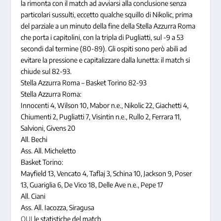
la rimonta con il match ad avviarsi alla conclusione senza
particolari sussulti, eccetto qualche squillo di Nikolic, prima
del parziale a un minuto della fine della Stella Azzurra Roma
che porta i capitolini, con la tripla di Pugliatti, sul -9 a 53
secondi dal termine (80-89). Gli ospiti sono però abili ad
evitare la pressione e capitalizzare dalla lunetta: il match si
chiude sul 82-93.
Stella Azzurra Roma – Basket Torino 82-93
Stella Azzurra Roma:
Innocenti 4, Wilson 10, Mabor n.e., Nikolic 22, Giachetti 4,
Chiumenti 2, Pugliatti 7, Visintin n.e., Rullo 2, Ferrara 11,
Salvioni, Givens 20
All. Bechi
Ass. All. Micheletto
Basket Torino:
Mayfield 13, Vencato 4, Taflaj 3, Schina 10, Jackson 9, Poser
13, Guariglia 6, De Vico 18, Delle Ave n.e., Pepe 17
All. Ciani
Ass. All. Iacozza, Siragusa
QUI
le statistiche del match