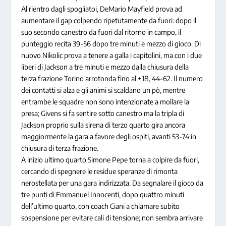
Al rientro dagli spogliatoi, DeMario Mayfield prova ad
aumentare il gap colpendo ripetutamente da fuori: dopo il
suo secondo canestro da fuori dal ritorno in campo, il
punteggio recita 39-56 dopo tre minuti e mezzo di gioco. Di
nuovo Nikolic prova a tenere a galla i capitolini, ma con i due
liberi di Jackson a tre minuti e mezzo dalla chiusura della
terza frazione Torino arrotonda fino al +18, 44-62. Il numero
dei contatti si alza e gli animi si scaldano un pò, mentre
entrambe le squadre non sono intenzionate a mollare la
presa; Givens si fa sentire sotto canestro ma la tripla di
Jackson proprio sulla sirena di terzo quarto gira ancora
maggiormente la gara a favore degli ospiti, avanti 53-74 in
chiusura di terza frazione.
A inizio ultimo quarto Simone Pepe torna a colpire da fuori,
cercando di spegnere le residue speranze di rimonta
nerostellata per una gara indirizzata. Da segnalare il gioco da
tre punti di Emmanuel Innocenti, dopo quattro minuti
dell’ultimo quarto, con coach Ciani a chiamare subito
sospensione per evitare cali di tensione; non sembra arrivare