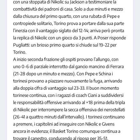
con una stoppata di Nikolic su Jackson a testimoniare la
combattività dei padroni di casa. Solo a due minuti e mezzo
dalla chiusura del primo quarto, con una rubata di Pepe e
contropiede solitario, Torino prova a portare dalla sua parte
l’inerzia con il vantaggio siglato del 12-14; arriva però pronta
la replica di Nikolic con un gioco da 3 punti. A Poser risponde
Pugliatti: un brioso primo quarto si chiude sul 19-22 per
Torino.
A inizio seconda frazione gli ospiti provano l’allungo, con
uno 0-6 di parziale interrotto dal gancio mancino di Ferrara
(21-28 dopo un minuto e mezzo). Con Pepe e Schina i
torinesi provano a piazzare nuovamente la fuga, arrivando
alla doppia cifra di vantaggio sul 23-33. Il buon momento
torinese continua, con i ragazzi di coach Ciani a suddividersi
le responsabilità offensive arrivando al +18 prima della tripla
di Nikolic per interrompere la secca offensiva dei nerostellati
(26-41 a quattro minuti dall’intervallo). I torinesi continuano
a premere, i capitolini ad inseguire con Nikolic e Givens
ancora in evidenza; il Basket Torino comunque continua a
trovare il canestro, conducendo al riposo per 35-51.