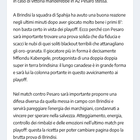
in caso di vittoria manderebbe in A2 Pesaro stessa.
A Brindisi la squadra di Spahija ha avuto una buona reazione
negli ultimi minuti dopo aver giocato molto bene i primi 8′:
non basta certo in vista dei playoff. Ecco perché con Pesaro
sarà importante trovare una prova solida che dia fiducia e
scacci le nubi di quei soliti blackout terribili che attanagliano
gli oro-granata. Il giocatore più in forma è decisamente
Mfiondu Kabengele, protagonista di una doppia doppia
super in terra brindisina: il lungo canadese è in grande forma
e sarà lui la colonna portante in questo avvicinamento ai
playoff.
Nel match contro Pesaro sarà importante proporre una
difesa diversa da quella messa in campo con Brindisi e
servirà pareggiare l’energia dei marchigiani, condannati a
vincere per sperare nella salvezza. Atteggiamento, energia,
controllo dei rimbalzi e delle emozioni nell’ultimo match pre
playoff: questa la ricetta per poter cambiare pagina dopo la
brutta prova di Brindisi.