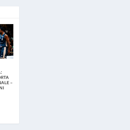
:
ORTA
NALE –
NI