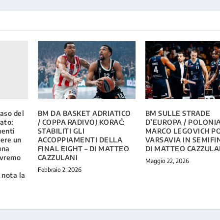
caso del
BM DA BASKET ADRIATICO
BM SULLE STRADE
ato:
/ COPPA RADIVOJ KORAĆ:
D’EUROPA / POLONIA
menti
STABILITI GLI
MARCO LEGOVICH P
tere un
ACCOPPIAMENTI DELLA
VARSAVIA IN SEMIFI
una
FINAL EIGHT – DI MATTEO
DI MATTEO CAZZULA
avremo
CAZZULANI
Maggio 22, 2026
Febbraio 2, 2026
 nota la