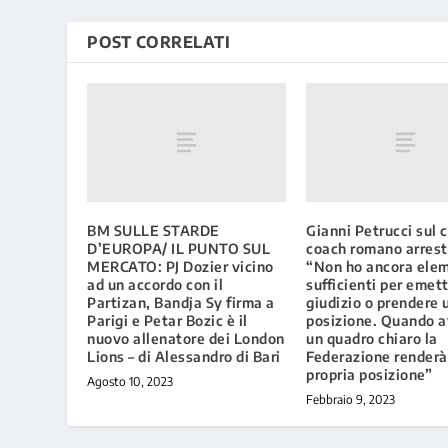
POST CORRELATI
BM SULLE STARDE
Gianni Petrucci sul 
D’EUROPA/ IL PUNTO SUL
coach romano arrest
MERCATO: PJ Dozier vicino
“Non ho ancora ele
ad un accordo con il
sufficienti per emet
Partizan, Bandja Sy firma a
giudizio o prendere 
Parigi e Petar Bozic è il
posizione. Quando 
nuovo allenatore dei London
un quadro chiaro la
Lions – di Alessandro di Bari
Federazione renderà
propria posizione”
Agosto 10, 2023
Febbraio 9, 2023