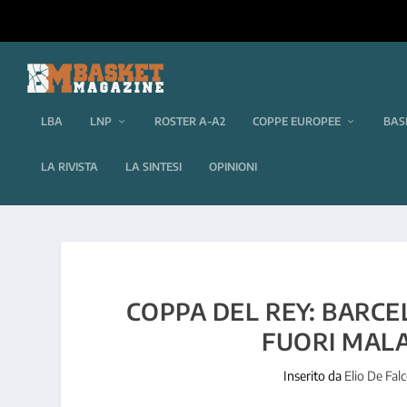
LBA
LNP
ROSTER A-A2
COPPE EUROPEE
BAS
LA RIVISTA
LA SINTESI
OPINIONI
COPPA DEL REY: BARCE
FUORI MALA
Inserito da
Elio De Fal